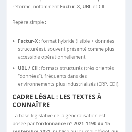
réforme, notamment
Factur-X
,
UBL
et
CII
.
Repère simple :
Factur-X
: format hybride (lisible + données
structurées), souvent présenté comme plus
accessible opérationnellement.
UBL / CII
: formats structurés (très orientés
“données”), fréquents dans des
environnements plus industrialisés (ERP, EDI).
CADRE LÉGAL : LES TEXTES À
CONNAÎTRE
La base législative de la généralisation est
posée par l’
ordonnance n° 2021-1190 du 15
septembre 2021
, publiée au Journal officiel, qui